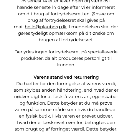
os senest 14 efter leveringen og være os i
hænde seneste 14 dage efter vi er informeret
om dit brug af fortrydelsesretten. Ønske om
brug af fortrydelsesret skal gives på
mail
hello@plauborg.dk
. I meddelelsen skal der
gøres tydeligt opmærksom på dit ønske om
brugen af fortrydelsesret.
Der ydes ingen fortrydelsesret på speciallavede
produkter, da alt produceres personligt til
kunden.
Varens stand ved returnering
Du hæfter for den forringelse af varens værdi,
som skyldes anden håndtering, end hvad der er
nødvendigt for at fastslå varens art, egenskaber
og funktion. Dette betyder at du må prøve
varen på samme måde som hvis du handlede i
en fysisk butik. Hvis varen er prøvet udover,
hvad der er beskrevet ovenfor, betragtes den
som brugt og af forringet værdi. Dette betyder,