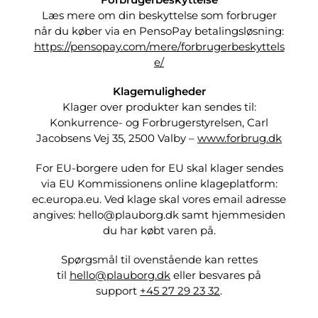
Læs mere om din beskyttelse som forbruger
når du køber via en PensoPay betalingsløsning:
https://pensopay.com/mere/forbrugerbeskyttels
e/
Klagemuligheder
Klager over produkter kan sendes til:
Konkurrence- og Forbrugerstyrelsen, Carl
Jacobsens Vej 35, 2500 Valby –
www.forbrug.dk
For EU-borgere uden for EU skal klager sendes
via EU Kommissionens online klageplatform:
ec.europa.eu. Ved klage skal vores email adresse
angives: hello@plauborg.dk samt hjemmesiden
du har købt varen på.
Spørgsmål til ovenstående kan rettes
til
hello@plauborg.dk
eller besvares på
support
+45 27 29 23 32
.