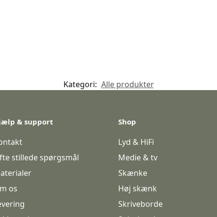
Kategori:
Alle produkter
jælp & support
Shop
ontakt
Lyd & HiFi
fte stillede spørgsmål
Medie & tv
aterialer
Skænke
m os
Høj skænk
evering
Skriveborde