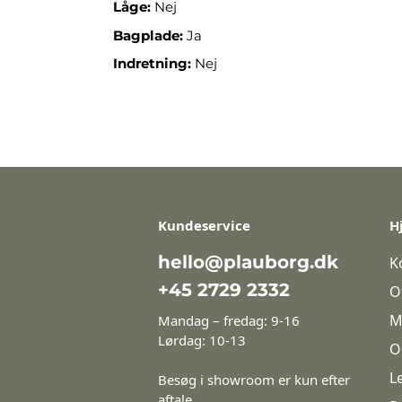
Låge:
Nej
Bagplade:
Ja
Indretning:
Nej
Kundeservice
H
hello@plauborg.dk
K
+45 2729 2332
O
M
Mandag – fredag: 9-16
Lørdag: 10-13
O
L
Besøg i showroom er kun efter
aftale