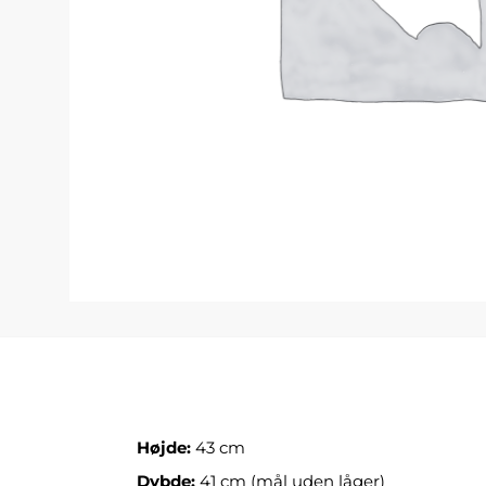
Højde:
43 cm
Dybde:
41 cm (mål uden låger)