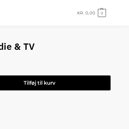
KR.
0,00
0
die & TV
Tilføj til kurv