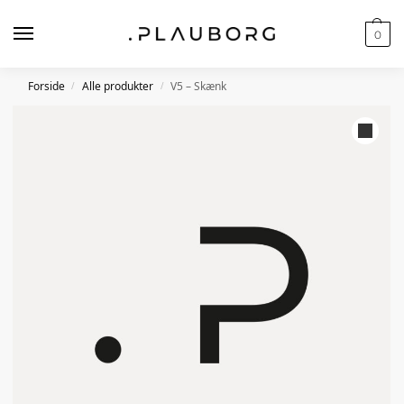
0
Forside
Alle produkter
V5 – Skænk
/
/